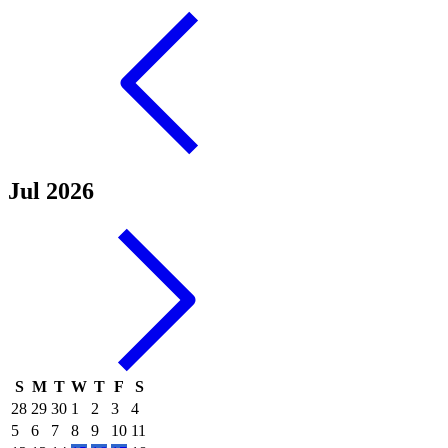
Jul 2026
S
M
T
W
T
F
S
28
29
30
1
2
3
4
5
6
7
8
9
10
11